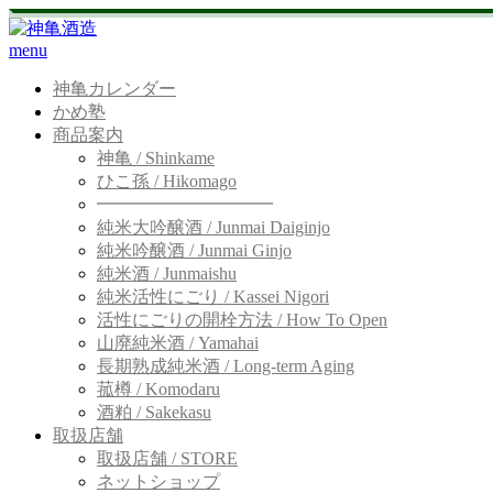
menu
神亀カレンダー
かめ塾
商品案内
神亀 / Shinkame
ひこ孫 / Hikomago
━━━━━━━━━━
純米大吟醸酒 / Junmai Daiginjo
純米吟醸酒 / Junmai Ginjo
純米酒 / Junmaishu
純米活性にごり / Kassei Nigori
活性にごりの開栓方法 / How To Open
山廃純米酒 / Yamahai
長期熟成純米酒 / Long-term Aging
菰樽 / Komodaru
酒粕 / Sakekasu
取扱店舗
取扱店舗 / STORE
ネットショップ