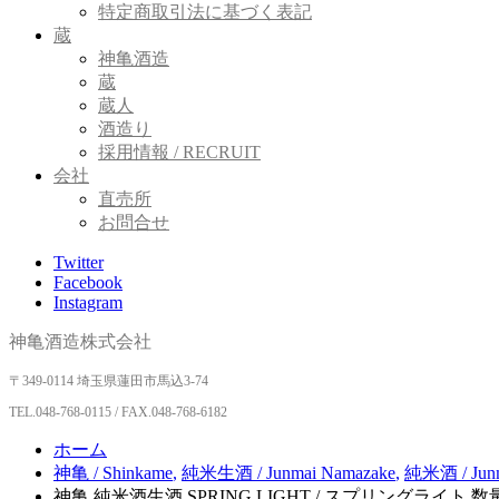
特定商取引法に基づく表記
蔵
神亀酒造
蔵
蔵人
酒造り
採用情報 / RECRUIT
会社
直売所
お問合せ
Twitter
Facebook
Instagram
神亀酒造株式会社
〒349-0114 埼玉県蓮田市馬込3-74
TEL.
048-768-0115 / FAX.048-768-6182
ホーム
神亀 / Shinkame
,
純米生酒 / Junmai Namazake
,
純米酒 / Junm
神亀 純米酒生酒 SPRING LIGHT / スプリングライト