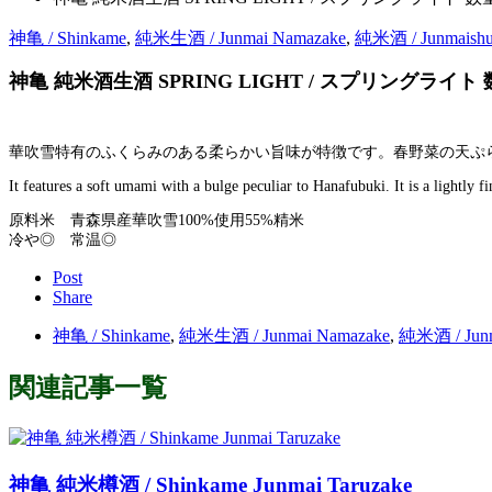
神亀 / Shinkame
,
純米生酒 / Junmai Namazake
,
純米酒 / Junmaish
神亀 純米酒生酒 SPRING LIGHT / スプリングライ
華吹雪特有のふくらみのある柔らかい旨味が特徴です。春野菜の天ぷ
It features a soft umami with a bulge peculiar to Hanafubuki. It is a lightly f
原料米 青森県産華吹雪100%使用55%精米
冷や◎ 常温◎
Post
Share
神亀 / Shinkame
,
純米生酒 / Junmai Namazake
,
純米酒 / Junm
関連記事一覧
神亀 純米樽酒 / Shinkame Junmai Taruzake