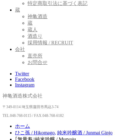
特定商取引法に基づく表記
蔵
神亀酒造
蔵
蔵人
酒造り
採用情報 / RECRUIT
会社
直売所
お問合せ
Twitter
Facebook
Instagram
神亀酒造株式会社
〒349-0114 埼玉県蓮田市馬込3-74
TEL.
048-768-0115 / FAX.048-768-6182
ホーム
ひこ孫 / Hikomago
,
純米吟醸酒 / Junmai Ginjo
｢無量寿｣純米吟醸 / Muryoju