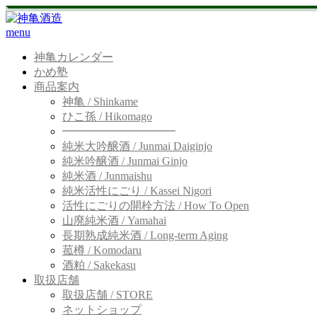
menu
神亀カレンダー
かめ塾
商品案内
神亀 / Shinkame
ひこ孫 / Hikomago
━━━━━━━━━━
純米大吟醸酒 / Junmai Daiginjo
純米吟醸酒 / Junmai Ginjo
純米酒 / Junmaishu
純米活性にごり / Kassei Nigori
活性にごりの開栓方法 / How To Open
山廃純米酒 / Yamahai
長期熟成純米酒 / Long-term Aging
菰樽 / Komodaru
酒粕 / Sakekasu
取扱店舗
取扱店舗 / STORE
ネットショップ