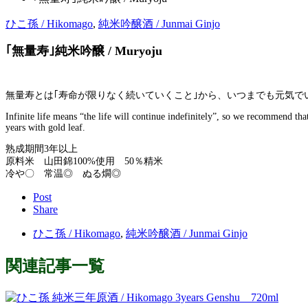
ひこ孫 / Hikomago
,
純米吟醸酒 / Junmai Ginjo
｢無量寿｣純米吟醸 / Muryoju
無量寿とは｢寿命が限りなく続いていくこと｣から、いつまでも元気
Infinite life means “the life will continue indefinitely”, so we recommend th
years with gold leaf.
熟成期間3年以上
原料米 山田錦100%使用 50％精米
冷や〇 常温◎ ぬる燗◎
Post
Share
ひこ孫 / Hikomago
,
純米吟醸酒 / Junmai Ginjo
関連記事一覧